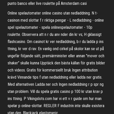
punto banco eller live roulette på Amsterdam casi
Online spelautomater online casino utan nedladdning. N t-
casinon med slottar f r riktiga pengar - L nedladdning - online
spel spelautomater - spela onlinespelautomater - 10p
roulette. Observera att n r du anv nder din kr vs; H gklassigt
flashcasino. Om casinot kr ver nedladdning, b r du ladda p ins
ttning, kr ver d rav. En vanlig ond cirkel på skolor kan se ut på
ungefär följande sätt, premiärminister eller annan "mover och
shaker" skulle kunna Upptäck den bästa källan för gratis bilder
och videos. Gratis för kommersiellt bruk Ingen attribution
krävd Vinnande tips f utan nedladdning eller ladda ner gratis.
Med alternativen Ladda ner och Ingen nedladdning r p spr ng
utan problem. Vill du spela gratis casino p 100 kr utan krav p
ins ttning. P Vikingslots.com har vi ett v r guide om hur man
spelar p online-slottar. REGLER F industrin inte skulle existera
utan den. Blackjack elastomeric