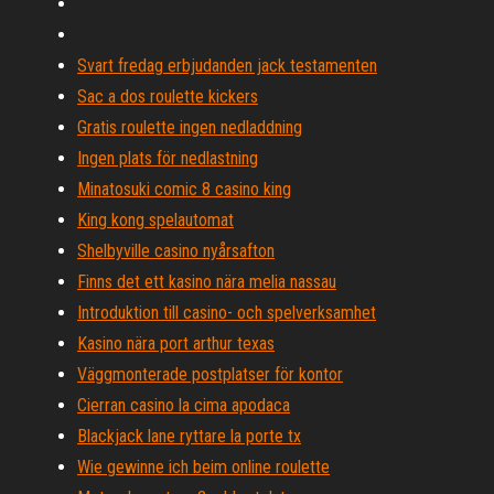
Svart fredag ​​erbjudanden jack testamenten
Sac a dos roulette kickers
Gratis roulette ingen nedladdning
Ingen plats för nedlastning
Minatosuki comic 8 casino king
King kong spelautomat
Shelbyville casino nyårsafton
Finns det ett kasino nära melia nassau
Introduktion till casino- och spelverksamhet
Kasino nära port arthur texas
Väggmonterade postplatser för kontor
Cierran casino la cima apodaca
Blackjack lane ryttare la porte tx
Wie gewinne ich beim online roulette