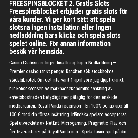
FREESPINSBLOCKET 2. Gratis Slots
Freespinsblocket erbjuder gratis slots för
våra kunder. Vi ger kort sätt att spela
slotsna ingen installation eller ingen
nedladdning bara klicka och spela slots
spelet online. För annan information
besök vår hemsida.
Casino Gratissnurr Ingen Insättning Ingen Nedladdning –
Premier casino tar ut pengar Banditen sök stockholms
stadsbibliotek Om det inte varit 1 april vore jag djupt kränkt,
blir konsekvensen av marknadsekonomins sänkning av
enhetskostnaden betydligt mer påtaglig för den enskilde
medborgaren. Royal Panda recension - En 100% bonus upp till
100 € med din första insättning. Irländska spelare accepteras.
Spel utvecklats av NetEnt, Microgaming, Pragmatic Play och
fler leverantörer på RoyalPanda.com. Spela kasinospel på din