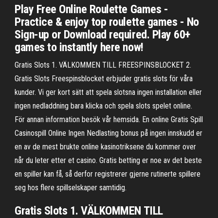
Play Free Online Roulette Games -
Practice & enjoy top roulette games - No
Sign-up or Download required. Play 60+
games to instantly here now!
Gratis Slots 1. VÄLKOMMEN TILL FREESPINSBLOCKET 2.
Gratis Slots Freespinsblocket erbjuder gratis slots för våra
kunder. Vi ger kort sätt att spela slotsna ingen installation eller
ingen nedladdning bara klicka och spela slots spelet online.
För annan information besök vår hemsida. En online Gratis Spill
Casinospill Online Ingen Nedlasting bonus på ingen innskudd er
en av de mest brukte online kasinotriksene du kommer over
når du leter etter et casino. Gratis betting er noe av det beste
en spiller kan få, så derfor registrerer gjerne rutinerte spillere
seg hos flere spillselskaper samtidig.
Gratis Slots 1. VÄLKOMMEN TILL