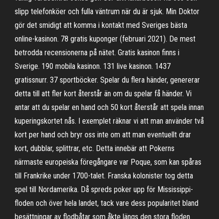
slipp telefonköer och fulla väntrum när du är sjuk. Min Doktor
gör det smidigt att komma i kontakt med Sveriges bästa
online-kasinon. 78 gratis kuponger (februari 2021). De mest
betrodda recensionerna på nätet. Gratis kasinon finns i
Sverige. 190 mobila kasinon. 131 live kasinon. 1437
gratissnurr. 37 sportböcker. Spelar du flera händer, genererar
detta till att fler kort återstår än om du spelar få händer. Vi
antar att du spelar en hand och 50 kort återstår att spela innan
kuperingskortet nås. I exemplet räknar vi att man använder två
kort per hand och bryr oss inte om att man eventuellt drar
kort, dubblar, splittrar, etc. Detta innebär att Pokerns
närmaste europeiska föregångare var Poque, som kan spåras
till Frankrike under 1700-talet. Franska kolonister tog detta
spel till Nordamerika. Då spreds poker upp för Mississippi-
floden och över hela landet, tack vare dess popularitet bland
besättningar av flodbåtar som åkte längs den stora floden.