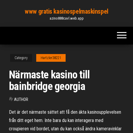
Skip
www gratis kasinospelmaskinspel
to
azino888cavl.web.app
the
content
Category
Hartzler38221
Närmaste kasino till
bainbridge georgia
By
AUTHOR
Det är det närmaste sättet att få den äkta kasinoupplevelsen
från ditt eget hem. Inte bara du kan interagera med
croupieren vid bordet, utan du kan också ändra kameravinklar