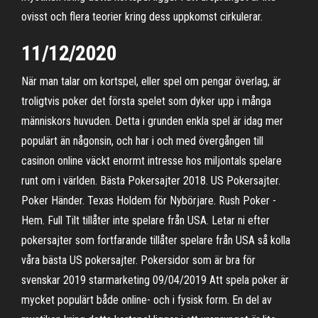
ovisst och flera teorier kring dess uppkomst cirkulerar.
11/12/2020
När man talar om kortspel, eller spel om pengar överlag, är
troligtvis poker det första spelet som dyker upp i många
människors huvuden. Detta i grunden enkla spel är idag mer
populärt än någonsin, och har i och med övergången till
casinon online väckt enormt intresse hos miljontals spelare
runt om i världen. Bästa Pokersajter 2018. US Pokersajter.
Poker Händer. Texas Holdem för Nybörjare. Rush Poker -
Hem. Full Tilt tillåter inte spelare från USA. Letar ni efter
pokersajter som fortfarande tillåter spelare från USA så kolla
våra bästa US pokersajter. Pokersidor som är bra för
svenskar 2019 starmarketing 09/04/2019 Att spela poker är
mycket populärt både online- och i fysisk form. En del av