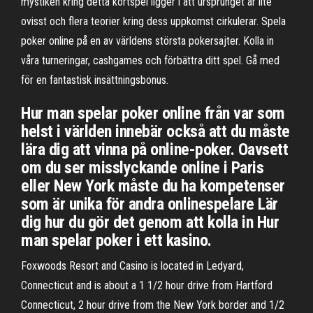
mystiken kring detta kortspel ligger i att ursprunget är lite
ovisst och flera teorier kring dess uppkomst cirkulerar. Spela
poker online på en av världens största pokersajter. Kolla in
våra turneringar, cashgames och förbättra ditt spel. Gå med
för en fantastisk insättningsbonus.
Hur man spelar poker online från var som
helst i världen innebär också att du måste
lära dig att vinna på online-poker. Oavsett
om du ser misslyckande online i Paris
eller New York måste du ha kompetenser
som är unika för andra onlinespelare Lär
dig hur du gör det genom att kolla in Hur
man spelar poker i ett kasino.
Foxwoods Resort and Casino is located in Ledyard,
Connecticut and is about a 1 1/2 hour drive from Hartford
Connecticut, 2 hour drive from the New York border and 1/2