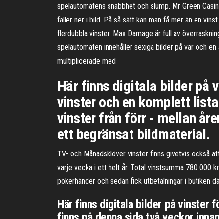
spelautomatens snabbhet och slump. Mr Green Casino
faller ner i bild. På så sätt kan man få mer än en vi
flerdubbla vinster. Max Damage är full av överraskning
spelautomaten innehåller sexiga bilder på var och en 
multiplicerade med
Här finns digitala bilder på 
vinster och en komplett lista
vinster från förr - mellan å
ett begränsat bildmaterial.
TV- och Månadsklöver vinster finns givetvis också att
varje vecka i ett helt år. Total vinstsumma 780 000
pokerhänder och sedan fick utbetalningar i butiken d
Här finns digitala bilder på vinster 
finns på denna sida två veckor innan