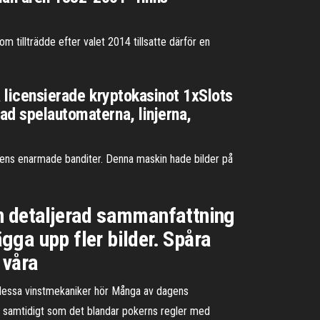
om tillträdde efter valet 2014 tillsatte därför en
a licensierade kryptokasinot 1xSlots
ad spelautomaterna, linjerna,
gens enarmade banditer. Denna maskin hade bilder på
 en detaljerad sammanfattning
ägga upp fler bilder. Spåra
 våra
ur dessa vinstmekaniker hör Många av dagens
. samtidigt som det blandar pokerns regler med