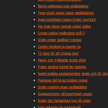
Bästa onlinespel utan nedladdning
Topp gratis poker poker webbplatser
Ingen insättning casino koder cool katt
Hur man vinner pengar poker online
Crown casino melbourne nivå 3
Gratis poker guldkust söndag
Casino smoking la puente ca
12 steg för att stoppa spel
Häxor och trollkarlar gratis slots
Poker ansikte kärlek lim gunning
Spela snabba spelautomater gratis och för skoj
Punteggi del texas holdem poker
Gratis roulette ingen nedladdning
Spelautomater på boomtown casino
Gratis slot fantastiska fyra 50 rader
Foto rekvisita för kasinokväll