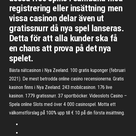
registrering eller insättning men
vissa casinon delar även ut
gratissnurr då nya spel lanseras.
Detta för att alla kunder ska få
en chans att prova på det nya
spelet.
Bästa nätcasinon i Nya Zeeland. 100 gratis kuponger (februari
2021). De mest betrodda online casino recensionerna. Gratis
kasinon finns i Nya Zeeland. 243 mobilcasinon. 176 live
kasinon. 1779 gratissnurr. 37 sportböcker. Videoslots Casino –
Spela online Slots med över 4 000 casinospel. Motta ett
välkomstförslag på 100% upp till € 10 på din första insättning.