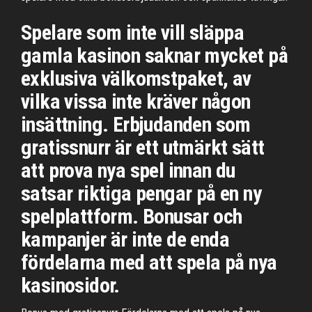
Spelare som inte vill släppa
gamla kasinon saknar mycket på
exklusiva välkomstpaket, av
vilka vissa inte kräver någon
insättning. Erbjudanden som
gratissnurr är ett utmärkt sätt
att prova nya spel innan du
satsar riktiga pengar på en ny
spelplattform. Bonusar och
kampanjer är inte de enda
fördelarna med att spela på nya
kasinosidor.