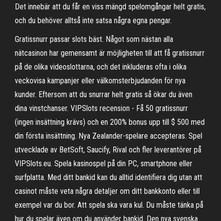
Det innebär att du får en viss mängd spelomgångar helt gratis,
och du behöver alltså inte satsa några egna pengar.
Gratissnurr passar slots bäst. Något som nästan alla
nätcasinon har gemensamt är möjligheten till att få gratissnurr
på de olika videoslottarna, och det inkluderas ofta i olika
veckovisa kampanjer eller välkomsterbjudanden för nya
kunder. Eftersom att du snurrar helt gratis så ökar du även
dina vinstchanser. VIPSlots recension - Få 50 gratissnurr
(ingen insättning krävs) och en 200% bonus upp till $ 500 med
din första insättning. Nya Zealander-spelare accepteras. Spel
utvecklade av BetSoft, Saucify, Rival och fler leverantörer på
VIPSlots.eu. Spela kasinospel på din PC, smartphone eller
surfplatta. Med ditt bankid kan du alltid identifiera dig utan att
casinot måste veta några detaljer om ditt bankkonto eller till
exempel var du bor. Att spela ska vara kul. Du måste tänka på
hur du spelar även om du använder bankid. Den nya svenska