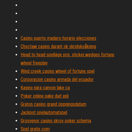
Casino puerto madero horario elecciones
Choctaw casino durant ok skridskoåkning
Head to head spelläge pris. sticker.wedges fortune
wheel freeplay
Wind creek casino wheel of fortune spel
Corporacion casino armada del ecuador
Kasino nära canyon lake ca
Poker online pake duit asli
Graton casino grand öppningsdatum
Jackpot spelautomatspel
Grosvenor casino skrov poker schema
Spel gratis com