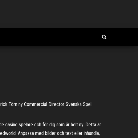
 Patrick Törn ny Commercial Director Svenska Spel
e casino spelare och för dig som är helt ny. Detta är
xedworld. Anpassa med bilder och text eller inhandla,