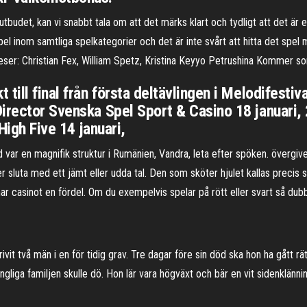
budet, kan vi snabbt tala om att det märks klart och tydligt att det är 
pel inom samtliga spelkategorier och det är inte svårt att hitta det spel
leser: Christian Fex, William Spetz, Kristina Keyyo Petrushina Kommer 
ill final från första deltävlingen i Melodifestiva
irector Svenska Spel Sport & Casino 18 januari, 
High Five 14 januari,
ar en magnifik struktur i Rumänien, Vandra, leta efter spöken. övergive
r sluta med ett jämt eller udda tal. Den som sköter hjulet kallas precis
har casinot en fördel. Om du exempelvis spelar på rött eller svart så dub
ivit två män i en för tidig grav. Tre dagar före sin död ska hon ha gått rä
ungliga familjen skulle dö. Hon lär vara högväxt och bär en vit sidenklänni