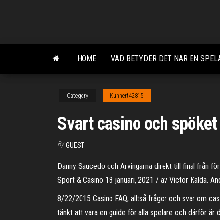
Skip
to
the
content
HOME
VAD BETYDER DET NÄR EN SPE
Category
Kuhnert42815
Svart casino och spöket
By
GUEST
Danny Saucedo och Arvingarna direkt till final från f
Sport & Casino 18 januari, 2021 / av Victor Kalda. Ande
8/22/2015 Casino FAQ, alltså frågor och svar om casin
tänkt att vara en guide för alla spelare och därför ä