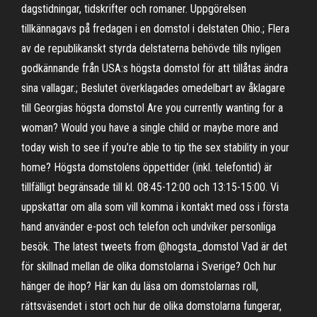
dagstidningar, tidskrifter och romaner. Uppgörelsen
tillkännagavs på fredagen i en domstol i delstaten Ohio.; Flera
av de republikanskt styrda delstaterna behövde tills nyligen
godkännande från USA:s högsta domstol för att tillåtas ändra
sina vallagar.; Beslutet överklagades omedelbart av åklagare
till Georgias högsta domstol Are you currently wanting for a
woman? Would you have a single child or maybe more and
today wish to see if you’re able to tip the sex stability in your
home? Högsta domstolens öppettider (inkl. telefontid) är
tillfälligt begränsade till kl. 08:45-12:00 och 13:15-15:00. Vi
uppskattar om alla som vill komma i kontakt med oss i första
hand använder e-post och telefon och undviker personliga
besök. The latest tweets from @hogsta_domstol Vad är det
för skillnad mellan de olika domstolarna i Sverige? Och hur
hänger de ihop? Här kan du läsa om domstolarnas roll,
rättsväsendet i stort och hur de olika domstolarna fungerar,