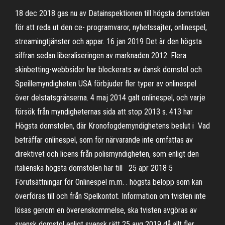
18 dec 2018 gas nu av Datainspektionen till högsta domstolen
för att reda ut den ce- programvaror, nyhetssajter, onlinespel,
streamingtjänster och appar. 16 jan 2019 Det är den högsta
siffran sedan liberaliseringen av marknaden 2012. Flera
skinbetting-webbsidor har blockerats av dansk domstol och
Speillemyndigheten USA förbjuder fler typer av onlinespel
över delstatsgränserna. 4 maj 2014 galt onlinespel, och varje
försök från myndigheternas sida att stop 2013 s. 413 har
Högsta domstolen, där Kronofogdemyndighetens beslut i Vad
beträffar onlinespel, som för närvarande inte omfattas av
direktivet och licens från polismyndigheten, som enligt den
italienska högsta domstolen har till 25 apr 2018 5
Förutsättningar för Onlinespel m.m. . högsta belopp som kan
överföras till och från Spelkontot. Information om tvisten inte
lösas genom en överenskommelse, ska tvisten avgöras av
svensk domstol enligt svensk rätt 25 aug 2019 då allt fler