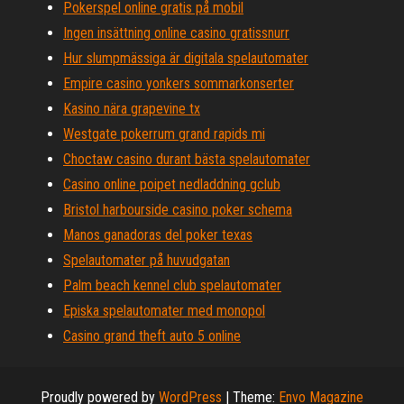
Pokerspel online gratis på mobil
Ingen insättning online casino gratissnurr
Hur slumpmässiga är digitala spelautomater
Empire casino yonkers sommarkonserter
Kasino nära grapevine tx
Westgate pokerrum grand rapids mi
Choctaw casino durant bästa spelautomater
Casino online poipet nedladdning gclub
Bristol harbourside casino poker schema
Manos ganadoras del poker texas
Spelautomater på huvudgatan
Palm beach kennel club spelautomater
Episka spelautomater med monopol
Casino grand theft auto 5 online
Proudly powered by
WordPress
|
Theme:
Envo Magazine