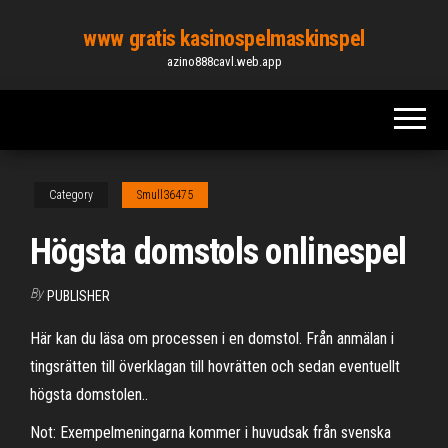
Skip
www gratis kasinospelmaskinspel
to
azino888cavl.web.app
the
content
Category
Smull36475
Högsta domstols onlinespel
By
PUBLISHER
Här kan du läsa om processen i en domstol. Från anmälan i
tingsrätten till överklagan till hovrätten och sedan eventuellt
högsta domstolen..
Not: Exempelmeningarna kommer i huvudsak från svenska