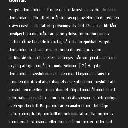
Högsta domstolen är tredje och sista instans av de allmänna
domstolarna. För att ett mål ska tas upp av Högsta domstolen
krävs i nästan alla fall ett prövningstillstånd. Prövningstillstånd
beviljas bara om målet är av betydelse för bedömning av
andra mål av liknande karaktär, så kallat prejudikat. Högsta
domstolen skall vidare som första domstol pröva om
justitieråd ska skiljas eller avstängas från sin tjänst eller vara
skyldig att genomgå läkarundersökning. [ 2 ] Högsta
domstolen är avslutningsvis även överklagandeinstans för
ärenden där Advokatsamfundets disciplinnämnd beslutat att
utesluta en medlem ur samfundet. Öppet innehåll innebär att
informationsinnehåll kan omarbetas återanvändas och vanligen
även spridas fritt Begreppet är en analogi med det något
äldre konceptet öppen källkod och innefattar alla former av
immateriellt skapande eller media såsom texter bilder ljud