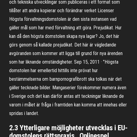
och tekniska utvecklingar som publiceras i ett format som
tillåter att andra kopierar och förändrar verket Licenser
Högsta förvaltningsdomstolen är den sista instansen vad
gäller mål som har med förvaltning att göra. Prejudikat. Hur
kan då den högsta domstolen skapa nya lagar? Jo, det här
görs genom så kallade prejudikat. Det här är vägledande
avgöranden som kommer att ligga till grund för nya ärenden
som har liknande omständigheter. Sep 15, 2011 · "Högsta
domstolen har emellertid hittills inte prövat hur
bestämmelserna om barnpornografibrott ska tolkas när det
gäller tecknade bilder. Mangaserier förekommer numera även
i Sverige och det kan därför antas att teckningar liknande de
varom i målet är fråga i framtiden kan komma att innehas eller
spridas i landet.
2.3 Ytterligare möjligheter utvecklas i EU-
domstolens rättspraxis . Onlinespel