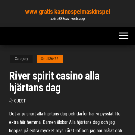
Skip
www gratis kasinospelmaskinspel
to
azino888cavl.web.app
the
content
Category
Smull36475
River spirit casino alla
hjärtans dag
By
GUEST
Det är ju snart alla hjärtans dag och därför har vi pysslat lite
extra här hemma. Barnen älskar Alla hjärtans dag och jag
hoppas på extra mycket mys i år! Olof och jag har målat och