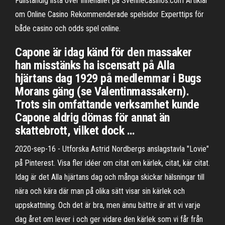
Fullständig lista över innehållet på Svennecasinos.com Artiklar
om Online Casino Rekommenderade spelsidor Experttips för
både casino och odds spel online.
Capone är idag känd för den massaker
han misstänks ha iscensatt på Alla
hjärtans dag 1929 på medlemmar i Bugs
Morans gäng (se Valentinmassakern).
Trots sin omfattande verksamhet kunde
Capone aldrig dömas för annat än
skattebrott, vilket dock …
2020-sep-16 - Utforska Astrid Nordbergs anslagstavla "Lovie"
på Pinterest. Visa fler idéer om citat om kärlek, citat, kär citat.
Idag är det Alla hjärtans dag och många skickar hälsningar till
nära och kära där man på olika sätt visar sin kärlek och
uppskattning. Och det är bra, men ännu bättre är att vi varje
dag året om lever i och ger vidare den kärlek som vi får från