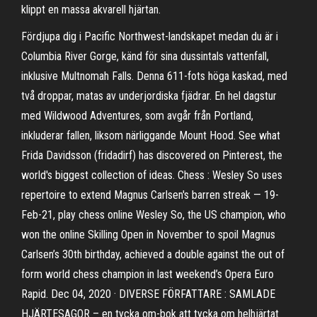
klippt en massa akvarell hjärtan.
Fördjupa dig i Pacific Northwest-landskapet medan du är i
Columbia River Gorge, känd för sina dussintals vattenfall,
inklusive Multnomah Falls. Denna 611-fots höga kaskad, med
två droppar, matas av underjordiska fjädrar. En hel dagstur
med Wildwood Adventures, som avgår från Portland,
inkluderar fallen, liksom närliggande Mount Hood. See what
Frida Davidsson (fridadirf) has discovered on Pinterest, the
world's biggest collection of ideas. Chess : Wesley So uses
repertoire to extend Magnus Carlsen's barren streak — 19-
Feb-21, play chess online Wesley So, the US champion, who
won the online Skilling Open in November to spoil Magnus
Carlsen’s 30th birthday, achieved a double against the out of
form world chess champion in last weekend’s Opera Euro
Rapid. Dec 04, 2020 · DIVERSE FÖRFATTARE : SAMLADE
HJÄRTESAGOR – en tycka om-bok att tycka om helhjärtat